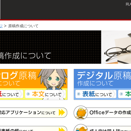
同
ジ
原稿作成について