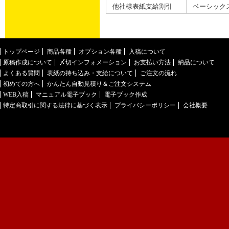
他社様表紙支給割引
ベーシック
トップページ
商品各種
オプション各種
入稿について
原稿作成について
〆切インフォメーション
お支払い方法
納品について
よくある質問
表紙の持ち込み・支給について
ご注文の流れ
初めての方へ
かんたん自動見積り＆ご注文システム
WEB入稿
マニュアル電子ブック
電子ブック作成
特定商取引に関する法律に基づく表示
プライバシーポリシー
会社概要