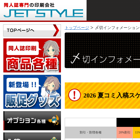
トップページ
〆切インフォメーション
2026 夏コミ入稿
割引・割増各種
20%割引
15